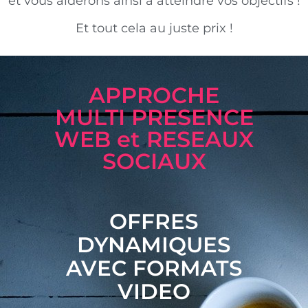
et vous aiderons ainsi à atteindre vos objectifs !
Et tout cela au juste prix !
APPROCHE
MULTI PRESENCE
WEB et RESEAUX
SOCIAUX
OFFRES
DYNAMIQUES
AVEC FORMATS
VIDEO