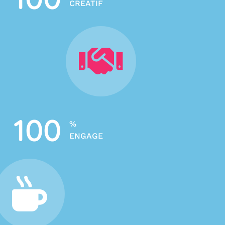
CREATIF
100
%
ENGAGE